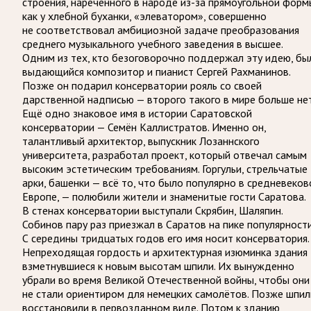
строения, наречённого в народе из-за прямоугольной форм
как у хлебной буханки, «элеватором», совершенно
не соответствовал амбициозной задаче преобразования
среднего музыкального учебного заведения в высшее.
Одним из тех, кто безоговорочно поддержал эту идею, бы
выдающийся композитор и пианист Сергей Рахманинов.
Позже он подарил консерватории рояль со своей
дарственной надписью — второго такого в мире больше нет
Ещё одно знаковое имя в истории Саратовской
консерватории — Семён Каллистратов. Именно он,
талантливый архитектор, выпускник Лозаннского
университета, разработал проект, который отвечал самым
высоким эстетическим требованиям. Горгульи, стрельчатые
арки, башенки — всё то, что было популярно в средневеков
Европе, — полюбили жители и знаменитые гости Саратова.
В стенах консерватории выступали Скрябин, Шаляпин.
Собинов пару раз приезжал в Саратов на пике популярности
С середины тридцатых годов его имя носит консерватория.
Непреходящая гордость и архитектурная изюминка здания
взметнувшиеся к новым высотам шпили. Их вынужденно
убрали во время Великой Отечественной войны, чтобы они
не стали ориентиром для немецких самолётов. Позже шпил
восстановили в первозданном виде. Потом к зданию