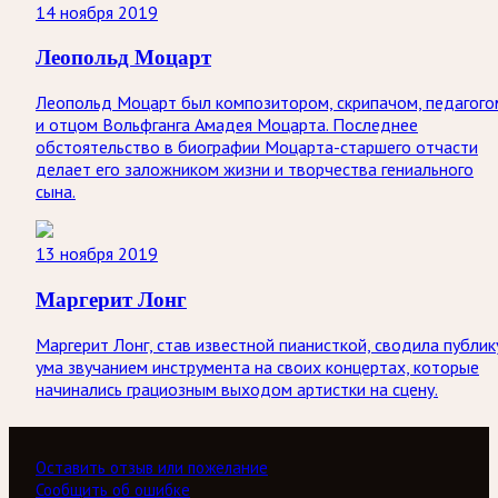
14 ноября 2019
Леопольд Моцарт
Леопольд Моцарт был композитором, скрипачом, педагого
и отцом Вольфганга Амадея Моцарта. Последнее
обстоятельство в биографии Моцарта-старшего отчасти
делает его заложником жизни и творчества гениального
сына.
13 ноября 2019
Маргерит Лонг
Маргерит Лонг, став известной пианисткой, сводила публик
ума звучанием инструмента на своих концертах, которые
начинались грациозным выходом артистки на сцену.
Оставить отзыв или пожелание
Сообщить об ошибке