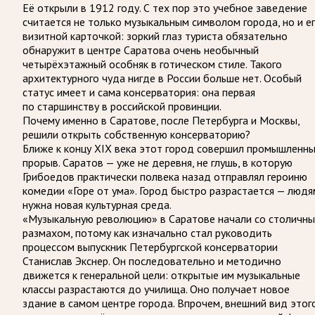
Её открыли в 1912 году. С тех пор это учебное заведение
считается не только музыкальным символом города, но и е
визитной карточкой: зоркий глаз туриста обязательно
обнаружит в центре Саратова очень необычный
четырёхэтажный особняк в готическом стиле. Такого
архитектурного чуда нигде в России больше нет. Особый
статус имеет и сама консерватория: она первая
по старшинству в российской провинции.
Почему именно в Саратове, после Петербурга и Москвы,
решили открыть собственную консерваторию?
Ближе к концу XIX века этот город совершил промышленн
прорыв. Саратов — уже не деревня, не глушь, в которую
Грибоедов практически полвека назад отправлял героиню
комедии «Горе от ума». Город быстро разрастается — людя
нужна новая культурная среда.
«Музыкальную революцию» в Саратове начали со столичн
размахом, потому как изначально стал руководить
процессом выпускник Петербургской консерватории
Станислав Экснер. Он последовательно и методично
движется к генеральной цели: открытые им музыкальные
классы разрастаются до училища. Оно получает новое
здание в самом центре города. Впрочем, внешний вид этог