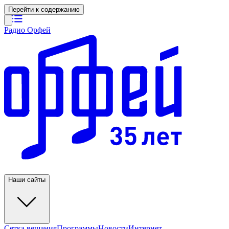
Перейти к содержанию
Радио Орфей
Наши сайты
Сетка вещания
Программы
Новости
Интернет-