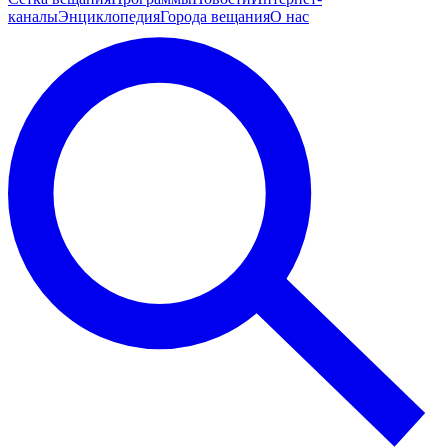
каналы
Энциклопедия
Города вещания
О нас