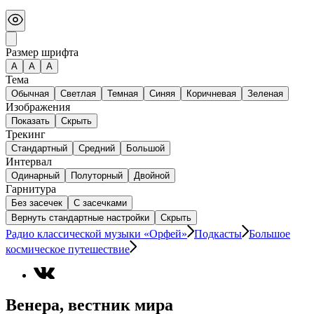
Размер шрифта
А
A
A
Тема
Обычная
Светлая
Темная
Синяя
Коричневая
Зеленая
Изображения
Показать
Скрыть
Трекинг
Стандартный
Средний
Большой
Интервал
Одинарный
Полуторный
Двойной
Гарнитура
Без засечек
С засечками
Вернуть стандартные настройки
Скрыть
Радио классической музыки «Орфей»
Подкасты
Большое
космическое путешествие
Венера, вестник мира