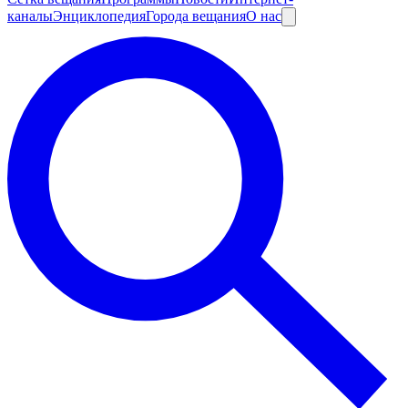
каналы
Энциклопедия
Города вещания
О нас