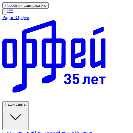
Перейти к содержанию
Радио Орфей
Наши сайты
Сетка вещания
Программы
Новости
Интернет-