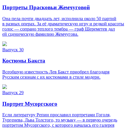
Портреты Прасковьи Жемчуговой
Она пела почти двадцать лет, исполнила около 50 партий
в разных операх. За её драматическую игру и редкой красоты
голос — сопрано теплого тембра — граф Шереметев дал
ей сценическую фамилию Жемчугова.
Выпуск 30
Костюмы Бакста
Всеобщую известность Лев Бакст приобрел благодаря
Русским сезонам с их костюмами в стиле модерн.
Выпуск 29
Портрет Мусоргского
Если литературу Репин прославил портретами Гоголя,
Тургенева, Льва Толстого, то музыку — в первую очередь
портретом Мусоргского, с которого началась его галерея