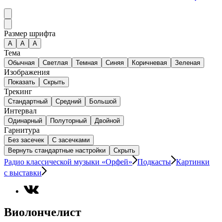
Размер шрифта
А
A
A
Тема
Обычная
Светлая
Темная
Синяя
Коричневая
Зеленая
Изображения
Показать
Скрыть
Трекинг
Стандартный
Средний
Большой
Интервал
Одинарный
Полуторный
Двойной
Гарнитура
Без засечек
С засечками
Вернуть стандартные настройки
Скрыть
Радио классической музыки «Орфей»
Подкасты
Картинки
с выставки
Виолончелист