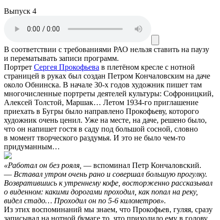
Выпуск 4
В соответствии с требованиями
РАО
нельзя ставить на паузу
и перематывать записи программ.
Портрет
Сергея Прокофьева
в плетёном кресле с нотной
страницей в руках был создан Петром Кончаловским на даче
около Обнинска. В начале 30-х годов художник пишет там
многочисленные портреты деятелей культуры: Софроницкий,
Алексей Толстой, Маршак… Летом 1934-го приглашение
приехать в Бугры было направлено Прокофьеву, которого
художник очень ценил. Уже на месте, на даче, решено было,
что он напишет гостя в саду под большой сосной, словно
в момент творческого раздумья. И это не было чем-то
придуманным…
«Работал он без рояля,
— вспоминал Петр Кончаловский.
—
Вставал утром очень рано и совершал большую прогулку.
Возвратившись к утреннему кофе, восторженно рассказывал
о виденном: какими дорогами проходил, как попал на реку,
видел стадо… Проходил он по 5-6 километров».
Из этих воспоминаний мы знаем, что Прокофьев, гуляя, сразу
записывал на нотной бумаге то, что приходило ему в голову.