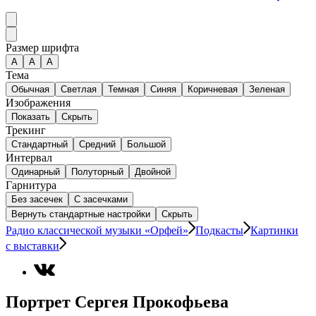
Размер шрифта
А
A
A
Тема
Обычная
Светлая
Темная
Синяя
Коричневая
Зеленая
Изображения
Показать
Скрыть
Трекинг
Стандартный
Средний
Большой
Интервал
Одинарный
Полуторный
Двойной
Гарнитура
Без засечек
С засечками
Вернуть стандартные настройки
Скрыть
Радио классической музыки «Орфей»
Подкасты
Картинки
с выставки
Портрет Сергея Прокофьева