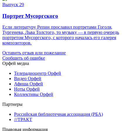
Выпуск 29
Портрет Мусоргского
Если литературу Репин прославил портретами Гоголя,
Тургенева, Льва Толстого, то музыку — в первую очередь
портретом Мусоргского, с которого началась его галерея
композиторов.
Оставить отзыв или пожелание
Сообщить об ошибке
Орфей медиа
Телерадиоцентр Орфей
Видео Орфей
Афиша Орфей
Ноты Орфей
Коллективы Орфей
Партнеры
Российская библиотечная ассоциация (РБА)
///ТРАКТ
Правовая информация