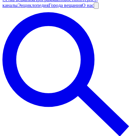
каналы
Энциклопедия
Города вещания
О нас