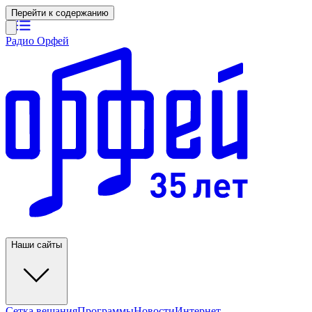
Перейти к содержанию
Радио Орфей
Наши сайты
Сетка вещания
Программы
Новости
Интернет-