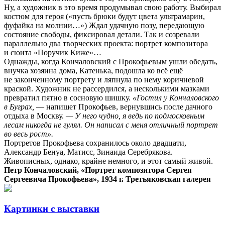
Ну, а художник в это время продумывал свою работу. Выбирал
костюм для героя («пусть брюки будут цвета ультрамарин,
фуфайка на молнии…») Ждал удачную позу, передающую
состояние свободы, фиксировал детали. Так и созревали
параллельно два творческих проекта: портрет композитора
и сюита «Поручик Киже»…
Однажды, когда Кончаловский с Прокофьевым ушли обедать,
внучка хозяина дома, Катенька, подошла ко всё ещё
не законченному портрету и ляпнула по нему коричневой
краской. Художник не рассердился, а несколькими мазками
превратил пятно в сосновую шишку.
«Гостил у Кончаловского
в Буграх,
— напишет Прокофьев, вернувшись после дачного
отдыха в Москву.
— У него чудно, я ведь по подмосковным
лесам никогда не гулял. Он написал с меня отличный портрет
во весь рост».
Портретов Прокофьева сохранилось около двадцати,
Александр Бенуа, Матисс, Зинаида Серебрякова.
Живописных, однако, крайне немного, и этот самый живой.
Петр Кончаловский, «Портрет композитора Сергея
Сергеевича Прокофьева», 1934 г. Третьяковская галерея
Картинки с выставки