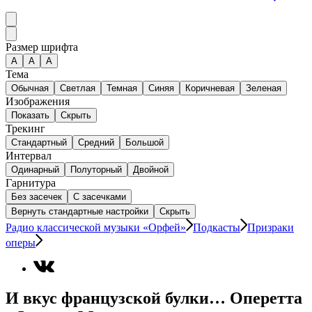
Размер шрифта
А
A
A
Тема
Обычная
Светлая
Темная
Синяя
Коричневая
Зеленая
Изображения
Показать
Скрыть
Трекинг
Стандартный
Средний
Большой
Интервал
Одинарный
Полуторный
Двойной
Гарнитура
Без засечек
С засечками
Вернуть стандартные настройки
Скрыть
Радио классической музыки «Орфей»
Подкасты
Призраки
оперы
И вкус французской булки… Оперетта