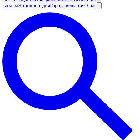
каналы
Энциклопедия
Города вещания
О нас