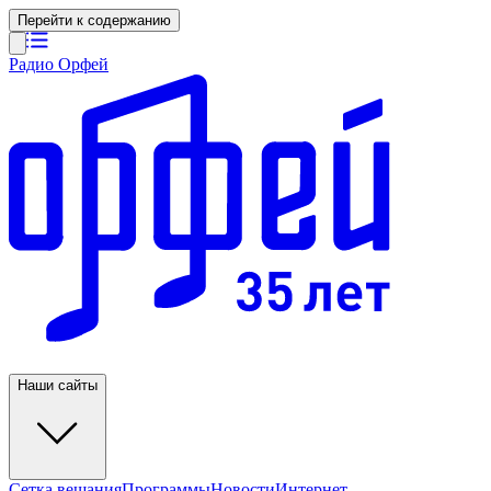
Перейти к содержанию
Радио Орфей
Наши сайты
Сетка вещания
Программы
Новости
Интернет-