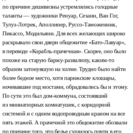
по причине дешевизны устремлялись голодные
таланты — художники Ренуар, Сезанн, Ван Гог,
Тулуз-Лотрек, Аполлинер, Руссо-Таможенник,
Пикассо, Модильяни. Для всех желающих широко
раскрывало свои двери общежитие «Бато-Лавуар»,
в переводе «Корабль-прачечная». Скорее, оно было
похоже на старую баржу-развалюху, каким-то
образом затонувшую на холме. Трудно было найти
более бедное место, хотя парижские клошары,
ночевавшие под мостами, обрадовались бы и этому.
По сути это был дом-коммуна, состоявший
из миниатюрных комнатушек, с коридорной
системой и с одним водопроводным краном на все
пять этажей. А прачечной это общежитие обозвали
по причине того, что белье сушилось почти в его