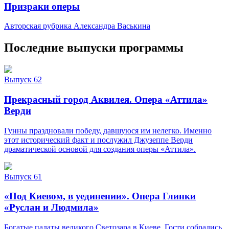
Призраки оперы
Авторская рубрика Александра Васькина
Последние выпуски программы
Выпуск 62
Прекрасный город Аквилея. Опера «Аттила»
Верди
Гунны праздновали победу, давшуюся им нелегко. Именно
этот исторический факт и послужил Джузеппе Верди
драматической основой для создания оперы «Аттила».
Выпуск 61
«Под Киевом, в уединении». Опера Глинки
«Руслан и Людмила»
Богатые палаты великого Светозара в Киеве. Гости собрались