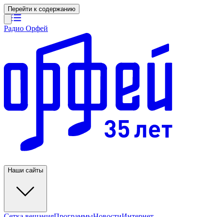
Перейти к содержанию
Радио Орфей
Наши сайты
Сетка вещания
Программы
Новости
Интернет-