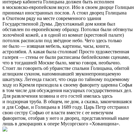
интерьер кабинета Голицына должен быть исполнен
в московско-европейском вкусе. Ибо в своем дворце Голицын
принимал иностранных послов. А стоял дворец Голицына
в Охотном ряду на месте современного здания
Государственной Думы. Двухэтажный дом князя был
обставлен по европейскому образцу. Потолки были обтянуты
золочёной кожей, а в одной из комнат (крестовой палате)
потолок расписали под звёздное небо. Чего здесь только
не было — изящная мебель, картины, часы, книги,
астролябия. А какая была столовая! Просто художественная
галерея — стены ее были расписаны библейскими сценами,
что в тогдашней Москве было, мягко говоря, необычно.
Стоит ли говорить об убранстве спальни Голицына, обитой
аглицким сукном, напоминавшей звуконепроницаемую
шкатулку. Легенда гласит, что сюда по тайному подземному
ходу из Кремля приходила к своему фавориту царевна Софья
в том числе для обсуждения насущных государственных дел.
Для развлечения хозяина и его гостей имелась здесь
и подзорная труба. В общем, не дом, а сказка, закончившаяся
и для Софьи, и Голицына в 1689 году. Царь Петр отстранил
свою сестру Софью от власти вместе с ее невезучим
фаворитом, отобрав у него и дворец, представленный ныне
лишь в декорациях к опере Мусоргского «Хованщина».