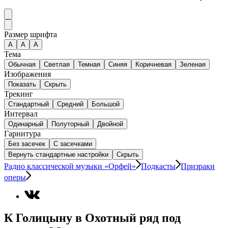
Размер шрифта
А
A
A
Тема
Обычная
Светлая
Темная
Синяя
Коричневая
Зеленая
Изображения
Показать
Скрыть
Трекинг
Стандартный
Средний
Большой
Интервал
Одинарный
Полуторный
Двойной
Гарнитура
Без засечек
С засечками
Вернуть стандартные настройки
Скрыть
Радио классической музыки «Орфей»
Подкасты
Призраки
оперы
К Голицыну в Охотный ряд под