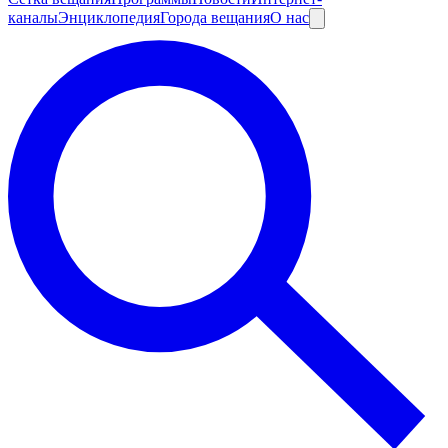
каналы
Энциклопедия
Города вещания
О нас