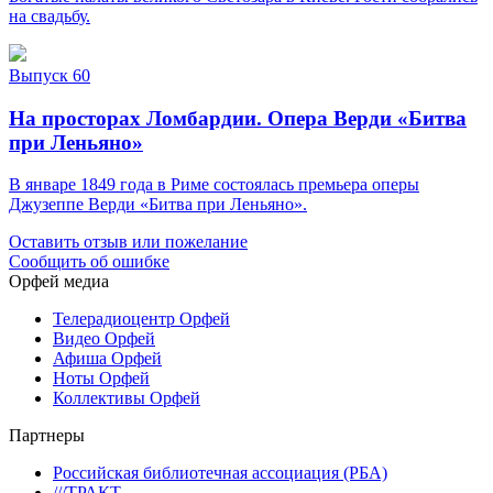
на свадьбу.
Выпуск 60
На просторах Ломбардии. Опера Верди «Битва
при Леньяно»
В январе 1849 года в Риме состоялась премьера оперы
Джузеппе Верди «Битва при Леньяно».
Оставить отзыв или пожелание
Сообщить об ошибке
Орфей медиа
Телерадиоцентр Орфей
Видео Орфей
Афиша Орфей
Ноты Орфей
Коллективы Орфей
Партнеры
Российская библиотечная ассоциация (РБА)
///ТРАКТ