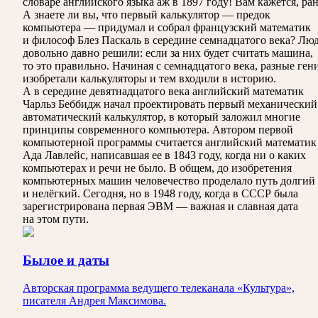
словаре английского языка аж в 1897 году! Вам кажется, ра
А знаете ли вы, что первый калькулятор — предок
компьютера — придумал и собрал французский математик
и философ Блез Паскаль в середине семнадцатого века? Лю
довольно давно решили: если за них будет считать машина,
то это правильно. Начиная с семнадцатого века, разные ген
изобретали калькуляторы и тем входили в историю.
А в середине девятнадцатого века английский математик
Чарльз Беббидж начал проектировать первый механический
автоматический калькулятор, в который заложил многие
принципы современного компьютера. Автором первой
компьютерной программы считается английский математик
Ада Лавлейс, написавшая ее в 1843 году, когда ни о каких
компьютерах и речи не было. В общем, до изобретения
компьютерных машин человечество проделало путь долгий
и нелёгкий. Сегодня, но в 1948 году, когда в СССР была
зарегистрирована первая ЭВМ — важная и славная дата
на этом пути.
Былое и даты
Авторская программа ведущего телеканала «Культура»,
писателя Андрея Максимова.