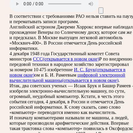
В соответствии с требованиями
РАО
нельзя ставить на пауз
и перематывать записи программ.
Английский астроном Джереми Хоррокс впервые наблюдал
прохождение Венеры по Солнечному диску, которое сам же
и предсказал. В Москве выпущен легковой автомобиль
«Москвич-400». В России отмечается День российской
информатики.
4 декабря 1948 года Государственный комитет Совета
министров
ССС
(открывается в новом окне)
Р по внедрению
передовой техники в народное хозяйство зарегистрировал
за номером 10 475 изобретение
И. С. Брук
(открывается в
новом окне)
ом и Б. И. Рамеевым
цифровой электронной
вычислительной машины
(открывается в новом окне)
.
Итак, два советских ученых — Исаак Брук и Башир Рамеев
изобрели электронно-вычислительную машину, по сути,
огромный, неудобный компьютер. Кстати, в честь этого
события сегодня, 4 декабря, в России и отмечается День
российской информатики. К слову сказать, само слово
«компьютер» переводится именно как вычислитель.
И поначалу компьютерами называли не машины, а людей,
которые производили арифметические действия. Впервые
такая трактовка слова «компьютер» появилась в Оксфордск