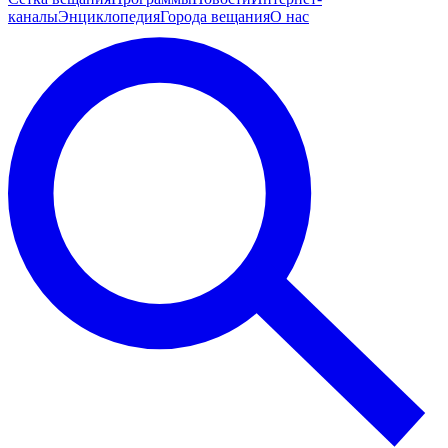
каналы
Энциклопедия
Города вещания
О нас