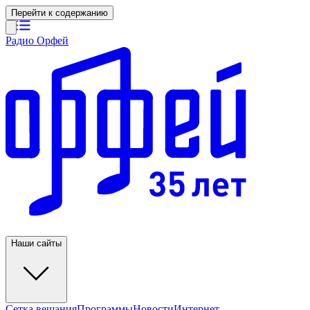
Перейти к содержанию
Радио Орфей
Наши сайты
Сетка вещания
Программы
Новости
Интернет-