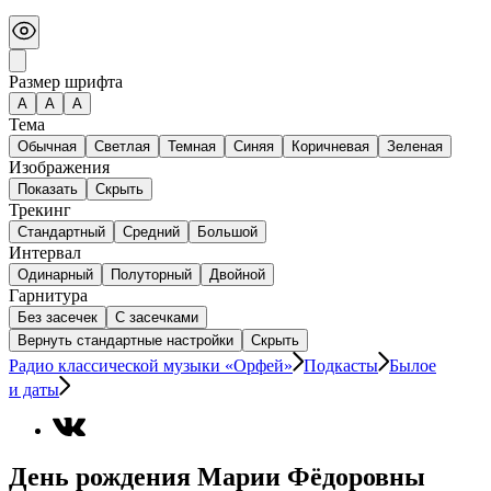
Размер шрифта
А
A
A
Тема
Обычная
Светлая
Темная
Синяя
Коричневая
Зеленая
Изображения
Показать
Скрыть
Трекинг
Стандартный
Средний
Большой
Интервал
Одинарный
Полуторный
Двойной
Гарнитура
Без засечек
С засечками
Вернуть стандартные настройки
Скрыть
Радио классической музыки «Орфей»
Подкасты
Былое
и даты
День рождения Марии Фёдоровны