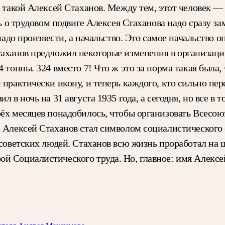
 такой Алексей Стаханов. Между тем, этот человек — 
ть о трудовом подвиге Алексея Стаханова надо сразу за
надо произвести, а начальство. Это самое начальство о
таханов предложил некоторые изменения в организации
 тонны. 324 вместо 7! Что ж это за норма такая была, 
 практически икону, и теперь каждого, кто сильно п
 в ночь на 31 августа 1935 года, а сегодня, но все в 
рёх месяцев понадобилось, чтобы организовать Всесо
. Алексей Стаханов стал символом социалистического 
советских людей. Стаханов всю жизнь проработал на ша
й Социалистического труда. Но, главное: имя Алексей