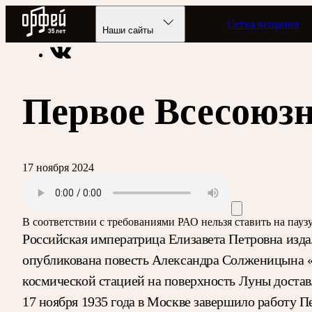
Радио Орфей
Сетка вещания
Радио классической музыки «Орфей»
Подкасты
Былое и 
Наши сайты
Первое Всесоюзн
17 ноября 2024
В соответствии с требованиями
РАО
нельзя ставить на пау
Российская императрица Елизавета Петровна изда
опубликована повесть Александра Солженицына «О
космической стацией на поверхность Луны доста
17 ноября 1935 года в Москве завершило работу 