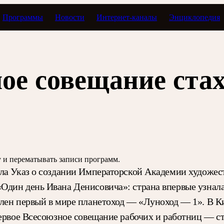
Программы
Новости
Интернет-каналы
Энциклопедия
даты
ое совещание ста
зу и перематывать записи программ.
ла Указ о создании Императорской Академии художест
дин день Ивана Денисовича»: страна впервые узнала 
влен первый в мире планетоход — «Луноход — 1». В 
Первое Всесоюзное совещание рабочих и работниц — ст