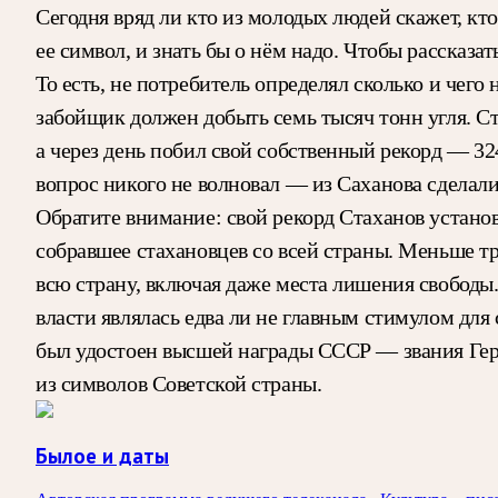
Сегодня вряд ли кто из молодых людей скажет, кто
ее символ, и знать бы о нём надо. Чтобы рассказа
То есть, не потребитель определял сколько и чего 
забойщик должен добыть семь тысяч тонн угля. С
а через день побил свой собственный рекорд — 324
вопрос никого не волновал — из Саханова сделали
Обратите внимание: свой рекорд Стаханов установил
собравшее стахановцев со всей страны. Меньше т
всю страну, включая даже места лишения свободы
власти являлась едва ли не главным стимулом для 
был удостоен высшей награды СССР — звания Геро
из символов Советской страны.
Былое и даты