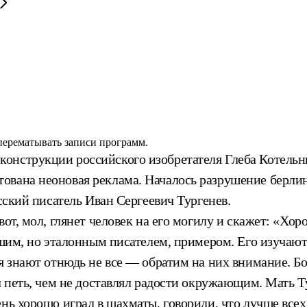
 перематывать записи программ.
онструкции российского изобретателя Глеба Котельни
ована неоновая реклама. Началось разрушение берлин
сский писатель Иван Сергеевич Тургенев.
вот, мол, глянет человек на его могилу и скажет: «Хо
ошим, но эталонным писателем, примером. Его изучают
ия знают отнюдь не все — обратим на них внимание. Б
ил петь, чем не доставлял радости окружающим. Мать 
нь хорошо играл в шахматы, говорили, что лучше всех