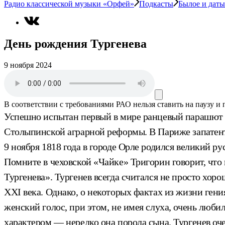
Радио классической музыки «Орфей»
Подкасты
Былое и даты
День рождения Тургенева
9 ноября 2024
В соответствии с требованиями
РАО
нельзя ставить на паузу и
Успешно испытан первый в мире ранцевый парашют к
Столыпинской аграрной реформы. В Париже запатент
9 ноября 1818 года в городе Орле родился великий ру
Помните в чеховской «Чайке» Тригорин говорит, что 
Тургенева». Тургенев всегда считался не просто хор
XXI века. Однако, о некоторых фактах из жизни ген
женский голос, при этом, не имея слуха, очень люб
характером — нередко она порола сына. Тургенев оче