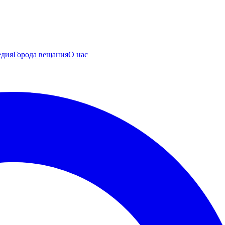
едия
Города вещания
О нас