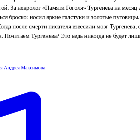
й. За некролог «Памяти Гоголя» Тургенева на месяц а
ся броско: носил яркие галстуки и золотые пуговицы.
Когда после смерти писателя взвесили мозг Тургенева, 
а. Почитаем Тургенева? Это ведь никогда не будет ли
ля Андрея Максимова.