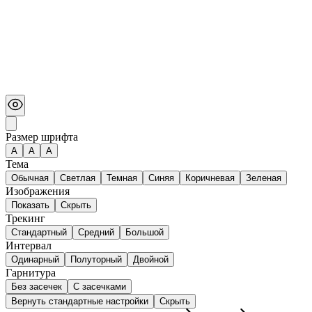
Размер шрифта
А
A
A
Тема
Обычная
Светлая
Темная
Синяя
Коричневая
Зеленая
Изображения
Показать
Скрыть
Трекинг
Стандартный
Средний
Большой
Интервал
Одинарный
Полуторный
Двойной
Гарнитура
Без засечек
С засечками
Вернуть стандартные настройки
Скрыть