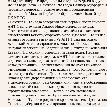
В Париже впервые представлена оперетта «Орфей в аду»
Жака Оффенбаха. 21 октября 1923 года Вальтер Бауэрсфельд
продемонстрировал публике первый проекционный
планетарий. Михаил Горбачёв избран членом Политбюро
ЦК КПСС.
21 октября 1923 года совершил свой первый полёт самолёт
АНТ-1 конструкции Андрея Николаевича Туполева.
С этого маленького спортивного самолёта началась эпоха
авиастроения Конструкторского бюро Туполева. Кто из нас
не знает огромные гиганты ТУ? АНТ-1 был настолько
маленький, что его строили в комнате особняка, а потом
на руках перенесли на Кадетский плац, откуда инженер-пи
Евгений Погосский и совершил первый полет. Первые
самолеты делались из дерева, в АНТ-1 тоже использовалось
и дерево, и ткань, однако, впервые был использован сплав
кольчугалюминий. Кольчугалюминий не имеет никакого
отношения к кольчуге, он так назван в честь Кольчугинског
завода, где и был создан. Дело в том, что в это время немцы
начали делать дюралюминий и использовать его
в самолетостроении. Был брошен клич: сделать собственны
алюминиевый сплав, поскольку ясно, что дерево для
строительства самолетов — материал очень тяжёлый.
Сказано: сделано. Самолет Туполева полетел. Андрей
Николаевич Туполев родился в крошечном селе Пустомазов
Тверской губернии в семье провинциального нотариуса.