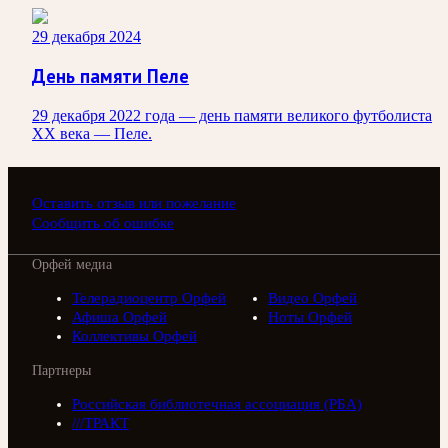
29 декабря 2024
День памяти Пеле
29 декабря 2022 года — день памяти великого футболиста
ХХ века — Пеле.
Оставить отзыв или пожелание
Сообщить об ошибке
Орфей медиа
Телерадиоцентр Орфей
Видео Орфей
Афиша Орфей
Ноты Орфей
Коллективы Орфей
Партнеры
Российская библиотечная ассоциация (РБА)
///ТРАКТ