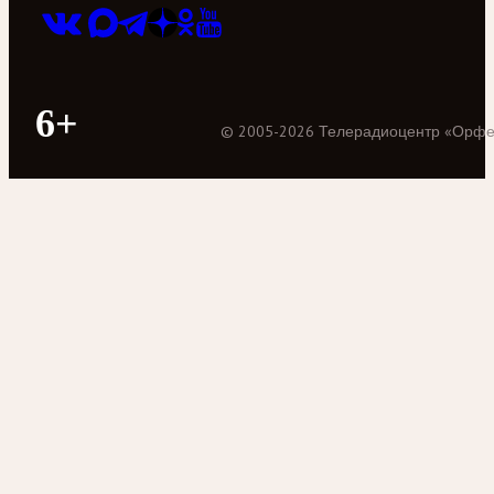
6+
©
2005
-
2026
Телерадиоцентр «Орф