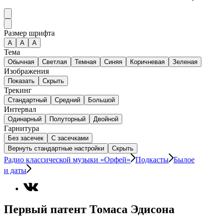
Размер шрифта
А
A
A
Тема
Обычная
Светлая
Темная
Синяя
Коричневая
Зеленая
Изображения
Показать
Скрыть
Трекинг
Стандартный
Средний
Большой
Интервал
Одинарный
Полуторный
Двойной
Гарнитура
Без засечек
С засечками
Вернуть стандартные настройки
Скрыть
Радио классической музыки «Орфей»
Подкасты
Былое
и даты
Первый патент Томаса Эдисона