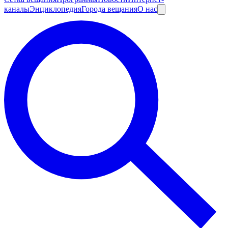
каналы
Энциклопедия
Города вещания
О нас