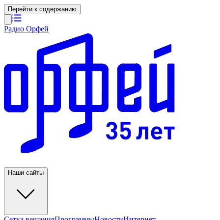
Перейти к содержанию
Радио Орфей
Наши сайты
Сетка вещания
Программы
Новости
Интернет-