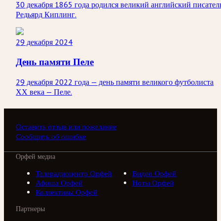
30 декабря 1865 года родился великий английский писател
Редьярд Киплинг.
29 декабря 2024
День памяти Пеле
29 декабря 2022 года — день памяти великого футболиста
ХХ века — Пеле.
Оставить отзыв или пожелание
Сообщить об ошибке
Орфей медиа
Телерадиоцентр Орфей
Видео Орфей
Афиша Орфей
Ноты Орфей
Коллективы Орфей
Партнеры