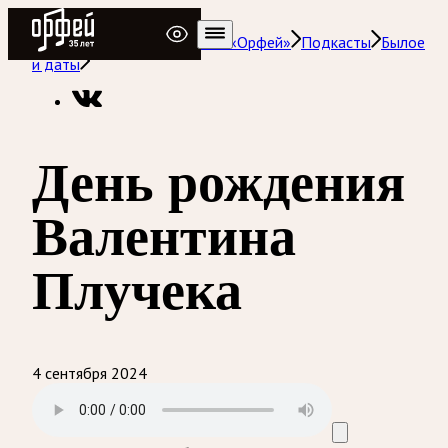
Радио Орфей
Радио классической музыки «Орфей»
Подкасты
Былое
и даты
День рождения
Валентина
Плучека
4 сентября 2024