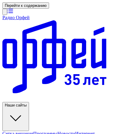
Перейти к содержанию
Радио Орфей
Наши сайты
Сетка вещания
Программы
Новости
Интернет-