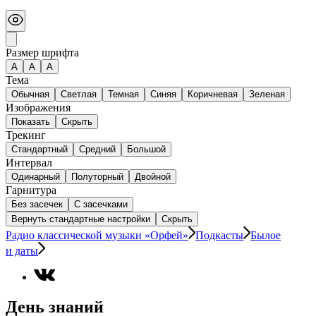
Размер шрифта
А
A
A
Тема
Обычная
Светлая
Темная
Синяя
Коричневая
Зеленая
Изображения
Показать
Скрыть
Трекинг
Стандартный
Средний
Большой
Интервал
Одинарный
Полуторный
Двойной
Гарнитура
Без засечек
С засечками
Вернуть стандартные настройки
Скрыть
Радио классической музыки «Орфей»
Подкасты
Былое
и даты
День знаний