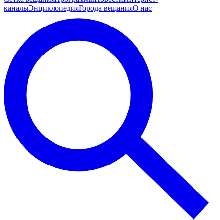
каналы
Энциклопедия
Города вещания
О нас