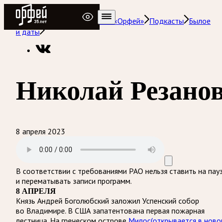
Радио Орфей
Радио классической музыки «Орфей»
Подкасты
Былое
и даты
Николай Резано
8 апреля 2023
В соответствии с требованиями
РАО
нельзя ставить на пау
и перематывать записи программ.
8 АПРЕЛЯ
Князь Андрей Боголюбский заложил Успенский собор
во Владимире. В США запатентована первая пожарная
лестница. На греческом острове
Милос
(открывается в нов