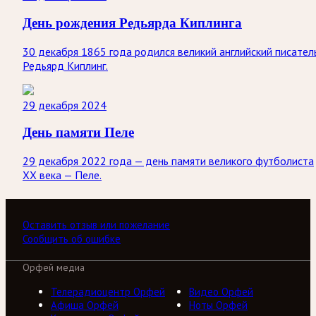
День рождения Редьярда Киплинга
30 декабря 1865 года родился великий английский писател
Редьярд Киплинг.
29 декабря 2024
День памяти Пеле
29 декабря 2022 года — день памяти великого футболиста
ХХ века — Пеле.
Оставить отзыв или пожелание
Сообщить об ошибке
Орфей медиа
Телерадиоцентр Орфей
Видео Орфей
Афиша Орфей
Ноты Орфей