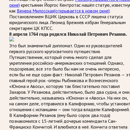
окне)
крестьянин Йоргос Кентротас нашёл статую, известн
как
Венера Милосская
(открывается в новом окне)
.
Постановлением ВЦИК Церковь в СССР лишена статуса
юридического лица. Леонид Брежнев избран Генеральным
секретарем ЦК КПСС.
8 апреля 1764 года родился Николай Петрович Резанов.
Это был знаменитый дипломат. Один из руководителей
первого русского кругосветного путешествия.
Путешественник, который очень много сделал для
укрепления российско-американских отношений. Однако,
подозреваю, все это было бы нам не очень интересно,
если бы не еще один факт: Николай Петрович Резанов — э
главный герой рок -оперы Рыбникова и Вознесенского
«Юнона и Авось», которую так блистательно поставил
Захаров. У Резанова, действительно, было два судна, и они
действительно, назывались «Юнона» и «Авось». На них он,
на самом деле, отправился в Калифорнию, чтобы установи
отношения с испанцами — они тогда владели Калифорнией.
В Калифорнии Резанов (ему было сорок два года)
познакомился с 15-летней дочерью коменданта Сан-
Франциско Кончитой. И влюбился в неё. Кончита ответила