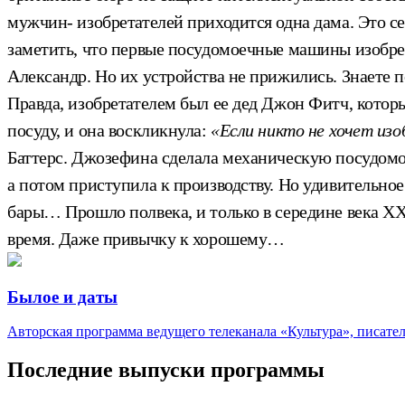
мужчин- изобретателей приходится одна дама. Это сег
заметить, что первые посудомоечные машины изобрел
Александр. Но их устройства не прижились. Знаете 
Правда, изобретателем был ее дед Джон Фитч, котор
посуду, и она воскликнула:
«Если никто не хочет из
Баттерс. Джозефина сделала механическую посудомо
а потом приступила к производству. Но удивительно
бары… Прошло полвека, и только в середине века 
время. Даже привычку к хорошему…
Былое и даты
Авторская программа ведущего телеканала «Культура», писате
Последние выпуски программы