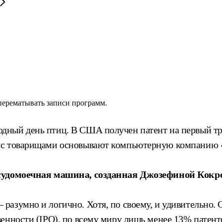
 перематывать записи программ.
ный день птиц. В США получен патент на первый тр
 с товарищами основывают компьютерную компанию «
посудомоечная машина, созданная Джозефиной Кокр
азумно и логично. Хотя, по своему, и удивительно. С
енности (IPO), по всему миру лишь менее 13% патенто