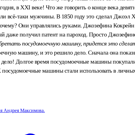
одня, в XXI веке! Что же говорить о конце века девя
и всё-таки мужчины. В 1850 году это сделал Джоэл Х
почему? Они управлялись руками. Джозефина Кокрейн 
ый даже получил патент на пароход. Просто Джозефин
обретать посудомоечную машину, придется это сдела
ечную машину, и это решило дело. Сначала она показ
е дело! Долгое время посудомоечные машины покупали
ХХ посудомоечные машины стали использовать в личн
ля Андрея Максимова.