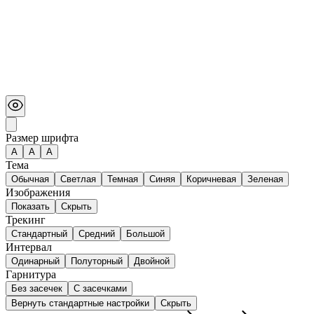
Размер шрифта
А
A
A
Тема
Обычная
Светлая
Темная
Синяя
Коричневая
Зеленая
Изображения
Показать
Скрыть
Трекинг
Стандартный
Средний
Большой
Интервал
Одинарный
Полуторный
Двойной
Гарнитура
Без засечек
С засечками
Вернуть стандартные настройки
Скрыть