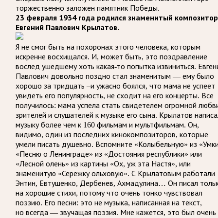
торжественно заложен памятник Победы.
23 февраля 1934 года родился знаменитый
композитор
Евгений Павлович Крылатов.
Я не смог быть на похоронах этого человека, которым
искренне восхищался. И, может быть, это поздравление
вослед ушедшему хоть какая-то попытка извиниться. Евген
Павлович довольно поздно стал знаменитым — ему было
хорошо за тридцать –и ужасно боялся, что мама не успеет
увидеть его популярность, не сходит на его концерты. Все
получилось: мама успела стать свидетелем огромной любв
зрителей и слушателей к музыке его сына. Крылатов написа
музыку более чем к 160 фильмам и мультфильмам. Он,
видимо, один из последних кинокомпозиторов, которые
умели писать душевно. Вспомните «Колыбельную» из «Умки
«Песню о Ленинграде» из «Достояния республики» или
«Лесной олень» из картины «Ох, уж эта Настя», или
знаменитую «Сережку ольховую». С Крылатовым работали
Энтин, Евтушенко, Дербенев, Ахмадулина… Он писал толь
на хорошие стихи, потому что очень тонко чувствовал
поэзию. Его песни: это не музыка, написанная на текст,
но всегда — звучащая поэзия. Мне кажется, это был очень