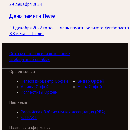
29 декабря 2024
День памяти Пеле
29 декабря 2022 года — день памяти великого футболиста
ХХ века — Пеле.
Оставить отзыв или пожелание
Сообщить об ошибке
Орфей медиа
Телерадиоцентр Орфей
Видео Орфей
Афиша Орфей
Ноты Орфей
Коллективы Орфей
Партнеры
Российская библиотечная ассоциация (РБА)
///ТРАКТ
Правовая информация