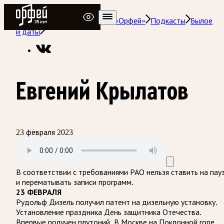
Радио Орфей
Радио классической музыки «Орфей»
Подкасты
Былое
и даты
Евгений Крылатов
23 февраля 2023
В соответствии с требованиями
РАО
нельзя ставить на пау
и перематывать записи программ.
23 ФЕВРАЛЯ
Рудольф Дизель получил патент на дизельную установку.
Установление праздника День защитника Отечества.
Впервые получен плутоний. В Москве на Поклонной горе