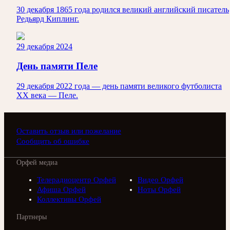
30 декабря 1865 года родился великий английский писатель
Редьярд Киплинг.
29 декабря 2024
День памяти Пеле
29 декабря 2022 года — день памяти великого футболиста
ХХ века — Пеле.
Оставить отзыв или пожелание
Сообщить об ошибке
Орфей медиа
Телерадиоцентр Орфей
Видео Орфей
Афиша Орфей
Ноты Орфей
Коллективы Орфей
Партнеры