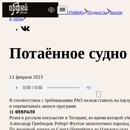
Радио Орфей
Радио классической музыки «Орфей»
Подкасты
Былое
и даты
Потаённое судно
11 февраля 2023
В соответствии с требованиями
РАО
нельзя ставить на пауз
и перематывать записи программ.
11 ФЕВРАЛЯ
Резня в русском посольстве в Тегеране, во время которой уб
Александр Грибоедов. Роберт Фултон запатентовал пароход.
По железной дороге от Санкт-Петербурга до Царского села