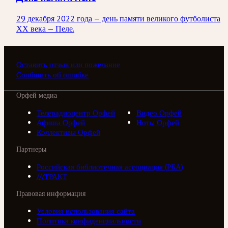
29 декабря 2022 года — день памяти великого футболиста
ХХ века — Пеле.
Оставить отзыв или пожелание
Сообщить об ошибке
Орфей медиа
Телерадиоцентр Орфей
Видео Орфей
Афиша Орфей
Ноты Орфей
Коллективы Орфей
Партнеры
Российская библиотечная ассоциация (РБА)
///ТРАКТ
Правовая информация
Условия использования сайта
Политика конфиденциальности