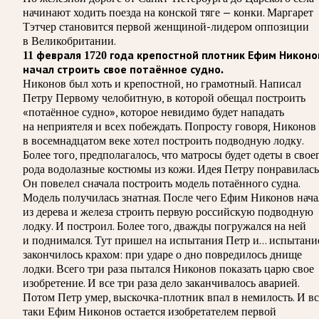
начинают ходить поезда на конской тяге — конки. Маргарет
Тэтчер становится первой женщиной-лидером оппозиции
в Великобритании.
11 февраля 1720 года крепостной плотник Ефим Никоно
начал строить свое потаённое судно.
Никонов был хоть и крепостной, но грамотный. Написал
Петру Первому челобитную, в которой обещал построить
«потаённое судно», которое невидимо будет нападать
на неприятеля и всех побеждать. Попросту говоря, Никонов
в восемнадцатом веке хотел построить подводную лодку.
Более того, предполагалось, что матросы будет одеты в свое
рода водолазные костюмы из кожи. Идея Петру понравилась
Он повелел сначала построить модель потаённого судна.
Модель получилась знатная. После чего Ефим Никонов нача
из дерева и железа строить первую российскую подводную
лодку. И построил. Более того, дважды погружался на ней
и поднимался. Тут пришел на испытания Петр и… испытани
закончилось крахом: при ударе о дно повредилось днище
лодки. Всего три раза пытался Никонов показать царю свое
изобретение. И все три раза дело заканчивалось аварией.
Потом Петр умер, выскочка-плотник впал в немилость. И вс
таки Ефим Никонов остается изобретателем первой