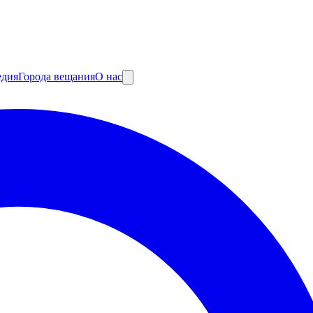
едия
Города вещания
О нас