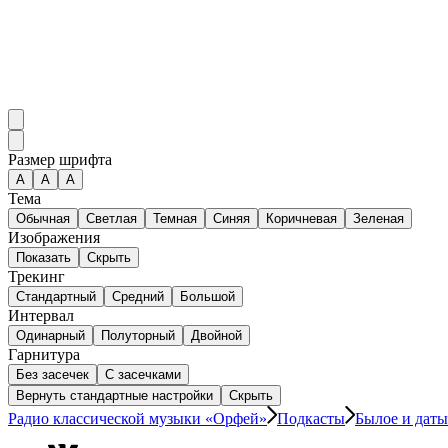
Размер шрифта
А
A
A
Тема
Обычная
Светлая
Темная
Синяя
Коричневая
Зеленая
Изображения
Показать
Скрыть
Трекинг
Стандартный
Средний
Большой
Интервал
Одинарный
Полуторный
Двойной
Гарнитура
Без засечек
С засечками
Вернуть стандартные настройки
Скрыть
Радио классической музыки «Орфей»
Подкасты
Былое и даты