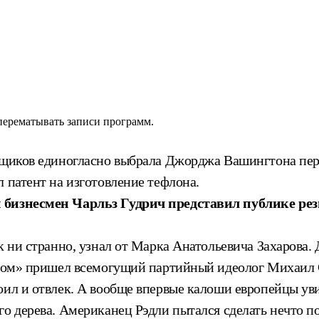
 перематывать записи программ.
орщиков единогласно выбрала Джорджа Вашингтона пе
 патент на изготовление тефлона.
 и бизнесмен Чарльз Гудрич представил публике р
 ни странно, узнал от Марка Анатольевича Захарова. Д
згром» пришел всемогущий партийный идеолог Михаил
коил и отвлек. А вообще впервые калоши европейцы 
о дерева. Американец Рэдли пытался сделать нечто по