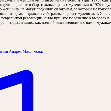
вие мужчин и женщин было закреплено в Конституции 1975 года
лучили равные избирательные права с мужчинами в 1974 году. 
что женщины не могут подчиняться законам, за которые не голосо
, когда дамы вырывали себе равные права с мужчинами. У нас, 
осле февральской революции, было принято положение о выборах 
ире — поразительно: как долго бились женщины с нами, мужикам
ателя Андрея Максимова.