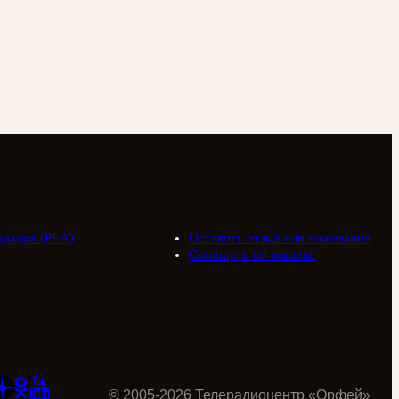
циация (РБА)
Оставить отзыв или пожелание
Сообщить об ошибке
©
2005
-
2026
Телерадиоцентр «Орфей»