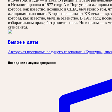
в 1948 году, в ГДР — в 1949. В Греции впервые равнопра
в Испании прошли в 1977 году. А в Португалии женщины по
которое, как известно, возникло в США, был тезис о том, 
женщинам голосовать. Вторая половина аж ХХ века — время
которая, как известно, была за равенство. В 1917 году, п
избирательном праве, без различия пола. Но в целом — в м
становится.
Былое и даты
Авторская программа ведущего телеканала «Культура», пис
Последние выпуски программы