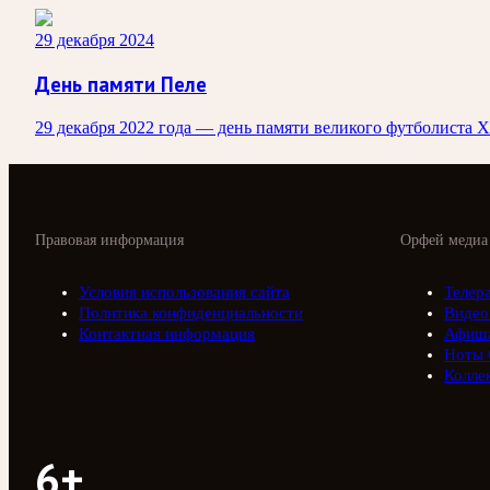
29 декабря 2024
День памяти Пеле
29 декабря 2022 года — день памяти великого футболиста 
Правовая информация
Орфей медиа
Условия использования сайта
Телер
Политика конфиденциальности
Видео
Контактная информация
Афиш
Ноты 
Колле
6+