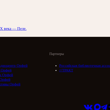
ХХ века — Пеле.
Партнеры
адиоцентр Орфей
Российская библиотечная ассо
 Орфей
///ТРАКТ
а Орфей
Орфей
ктивы Орфей