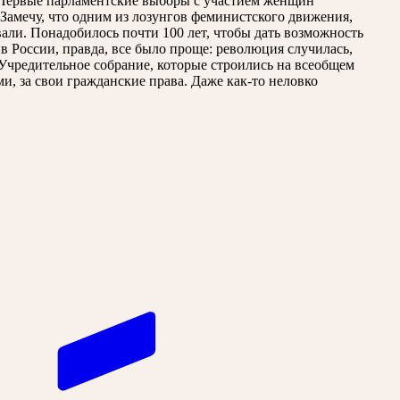
. Первые парламентские выборы с участием женщин
Замечу, что одним из лозунгов феминистского движения,
вали. Понадобилось почти 100 лет, чтобы дать возможность
в России, правда, все было проще: революция случилась,
в Учредительное собрание, которые строились на всеобщем
и, за свои гражданские права. Даже как-то неловко