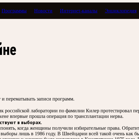
Программы
Новости
Интернет-каналы
Энциклопедия
даты
йне
зу и перематывать записи программ.
ик российской лаборатории по фамилии Килер протестировал пе
хене впервые прошла операция по трансплантации нерва.
ствуют в выборах.
бы понять, когда женщины получили избирательные права. Обрат
 выборы лишь в 1986 году. В Швейцарии всей такой очень как б