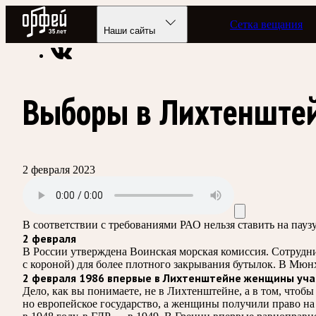
Радио Орфей
Сетка вещания
Радио классической музыки «Орфей»
Подкасты
Былое и 
Наши сайты
Выборы в Лихтенште
2 февраля 2023
В соответствии с требованиями
РАО
нельзя ставить на пау
2 февраля
В России утверждена Воинская морская комиссия. Сотрудн
с короной) для более плотного закрывания бутылок. В Мюн
2 февраля 1986 впервые в Лихтенштейне женщины уча
Дело, как вы понимаете, не в Лихтенштейне, а в том, что
но европейское государство, а женщины получили право на