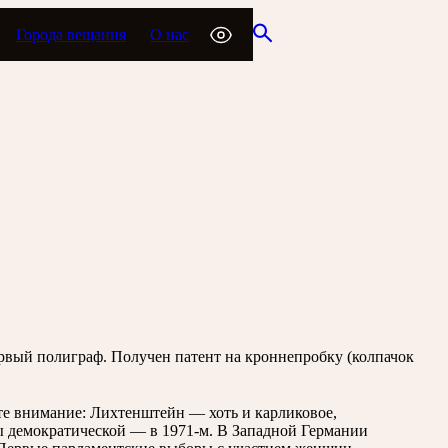
Города вещания
О нас
рвый полиграф. Получен патент на кроннепробку (колпачок
ите внимание: Лихтенштейн — хоть и карликовое,
ы демократической — в 1971-м. В Западной Германии