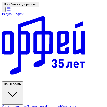
Перейти к содержанию
Радио Орфей
Наши сайты
Сетка вещания
Программы
Новости
Интернет-