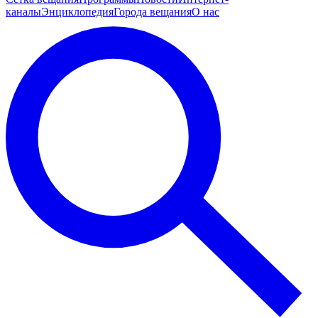
каналы
Энциклопедия
Города вещания
О нас