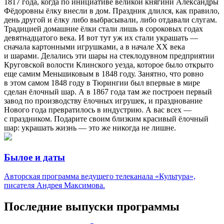
1817 года, когда по инициативе великой княгини Александры
Фёдоровны ёлку внесли в дом. Праздник длился, как правило,
день другой и ёлку либо выбрасывали, либо отдавали слугам.
Традицией домашние ёлки стали лишь в сороковых годах
девятнадцатого века. И вот тут уж их стали украшать —
сначала картонными игрушками, а в начале ХХ века
и шарами. Делались эти шары на стеклодувном предприятии
Круговской волости Клинского уезда, которое было открыто
еще самим Меньшиковым в 1848 году. Занятно, что ровно
в этом самом 1848 году в Тюрингии был впервые в мире
сделан ёлочный шар. А в 1867 года там же построен первый
завод по производству ёлочных игрушек, и празднование
Нового года превратилось в индустрию. А вас всех —
с праздником. Подарите своим близким красивый ёлочный
шар: украшать жизнь — это же никогда не лишне.
Былое и даты
Авторская программа ведущего телеканала «Культура»,
писателя Андрея Максимова.
Последние выпуски программы