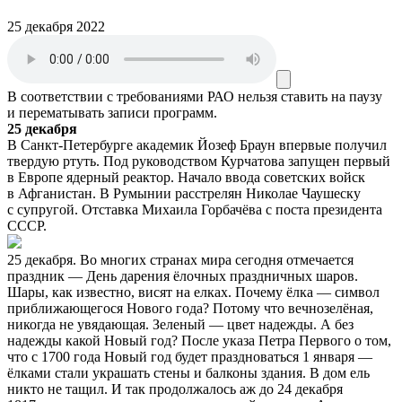
25 декабря 2022
В соответствии с требованиями
РАО
нельзя ставить на паузу
и перематывать записи программ.
25 декабря
В Санкт-Петербурге академик Йозеф Браун впервые получил
твердую ртуть. Под руководством Курчатова запущен первый
в Европе ядерный реактор. Начало ввода советских войск
в Афганистан. В Румынии расстрелян Николае Чаушеску
с супругой. Отставка Михаила Горбачёва с поста президента
СССР.
25 декабря. Во многих странах мира сегодня отмечается
праздник — День дарения ёлочных праздничных шаров.
Шары, как известно, висят на елках. Почему ёлка — символ
приближающегося Нового года? Потому что вечнозелёная,
никогда не увядающая. Зеленый — цвет надежды. А без
надежды какой Новый год? После указа Петра Первого о том,
что с 1700 года Новый год будет праздноваться 1 января —
ёлками стали украшать стены и балконы здания. В дом ель
никто не тащил. И так продолжалось аж до 24 декабря