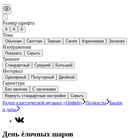
Размер шрифта
А
A
A
Тема
Обычная
Светлая
Темная
Синяя
Коричневая
Зеленая
Изображения
Показать
Скрыть
Трекинг
Стандартный
Средний
Большой
Интервал
Одинарный
Полуторный
Двойной
Гарнитура
Без засечек
С засечками
Вернуть стандартные настройки
Скрыть
Радио классической музыки «Орфей»
Подкасты
Былое
и даты
День ёлочных шаров