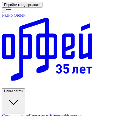
Перейти к содержанию
Радио Орфей
Наши сайты
Сетка вещания
Программы
Новости
Интернет-