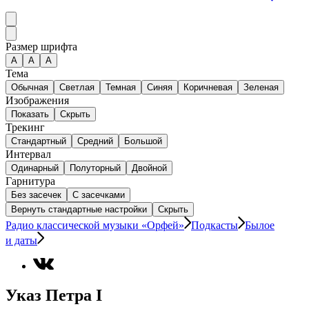
Размер шрифта
А
A
A
Тема
Обычная
Светлая
Темная
Синяя
Коричневая
Зеленая
Изображения
Показать
Скрыть
Трекинг
Стандартный
Средний
Большой
Интервал
Одинарный
Полуторный
Двойной
Гарнитура
Без засечек
С засечками
Вернуть стандартные настройки
Скрыть
Радио классической музыки «Орфей»
Подкасты
Былое
и даты
Указ Петра I