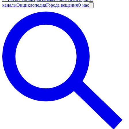
каналы
Энциклопедия
Города вещания
О нас