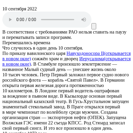
10 сентября 2022
В соответствии с требованиями
РАО
нельзя ставить на паузу
и перематывать записи программ.
Перемешались времена
Что случилось в один день 10 сентября.
По приказу вавилонского царя
Навуходоносора II
(открывается
в новом окне)
сожжён храм и дворец
Иерусалима
(открывается
в новом окне)
. В Стамбуле произошло землетрясение —
названное Малый судный день — унесшее жизнь около
10 тысяч человек. Петр Первый заложил первое судно нового
российского флота — корабль «Святой Павел». В Германии
открыта первая железная дорога протяженностью
10 километров. В Лондоне первый водитель оштрафован
за вождение в пьяном виде. В Кызылорде основан первый
национальный казахский театр. В Гусь-Хрустальном запущен
знаменитый стекольный завод. В Праге открылся первый
в мире чемпионат по волейболу среди мужчин. Создана
организация стран — экспортеров нефти (ОПЕК). Запущена
Волжская ГЭС имени 22 съезда КПСС. Род Стюард записал
свой первый сингл. И это все произошло в один день.