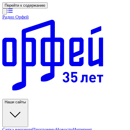
Перейти к содержанию
Радио Орфей
Наши сайты
Сетка вещания
Программы
Новости
Интернет-