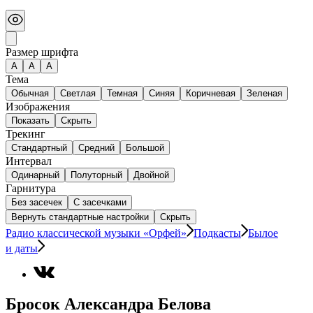
Размер шрифта
А
A
A
Тема
Обычная
Светлая
Темная
Синяя
Коричневая
Зеленая
Изображения
Показать
Скрыть
Трекинг
Стандартный
Средний
Большой
Интервал
Одинарный
Полуторный
Двойной
Гарнитура
Без засечек
С засечками
Вернуть стандартные настройки
Скрыть
Радио классической музыки «Орфей»
Подкасты
Былое
и даты
Бросок Александра Белова