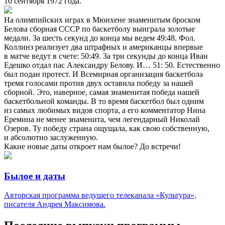
10 сентября 1972 года.
На олимпийских играх в Мюнхене знаменитым броском
Белова сборная СССР по баскетболу выиграла золотые
медали. За шесть секунд до конца мы ведем 49:48. Фол.
Коллинз реализует два штрафных и американцы впервые
в матче ведут в счете: 50:49. За три секунды до конца Иван
Едешко отдал пас Александру Белову. И… 51: 50. Естественно
был подан протест. И Всемирная организация баскетбола
тремя голосами против двух оставила победу за нашей
сборной. Это, наверное, самая знаменитая победа нашей
баскетбольной команды. В то время баскетбол был одним
из самых любимых видов спорта, а его комментатор Нина
Еремина не менее знаменита, чем легендарный Николай
Озеров. Ту победу страна ощущала, как свою собственную,
и абсолютно заслуженную.
Какие новые даты откроет нам былое? До встречи!
Былое и даты
Авторская программа ведущего телеканала «Культура»,
писателя Андрея Максимова.