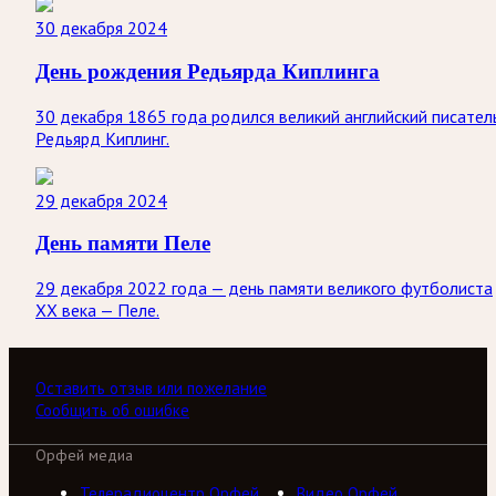
30 декабря 2024
День рождения Редьярда Киплинга
30 декабря 1865 года родился великий английский писател
Редьярд Киплинг.
29 декабря 2024
День памяти Пеле
29 декабря 2022 года — день памяти великого футболиста
ХХ века — Пеле.
Оставить отзыв или пожелание
Сообщить об ошибке
Орфей медиа
Телерадиоцентр Орфей
Видео Орфей