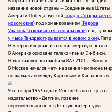
Второй континентальный конгресс утвердил
название новой страны — Соединенные Штаты
Америки. Победа русской
эскадры
(открывается
новом окне)
под командованием
Фёдора
Ушакова
(открывается в новом окне)
над турка
у мыса Тендра
(открывается в новом окне)
. Петр
Нестеров впервые выполнил мертвую петлю.
В Америке основана телекомпания Эн-би-си.
Начат выпуск автомобиля ВАЗ 2101 — Жигули.
В Москве начался матч на звание чемпиона ми
по шахматам между Карповым и Каспаровым.
9 сентября 1933 года в Москве было открыто
издательство «Детгиз», позднее
переименованное в «Детскую литературу».