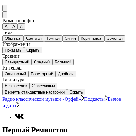
Размер шрифта
А
A
A
Тема
Обычная
Светлая
Темная
Синяя
Коричневая
Зеленая
Изображения
Показать
Скрыть
Трекинг
Стандартный
Средний
Большой
Интервал
Одинарный
Полуторный
Двойной
Гарнитура
Без засечек
С засечками
Вернуть стандартные настройки
Скрыть
Радио классической музыки «Орфей»
Подкасты
Былое
и даты
Первый Ремингтон