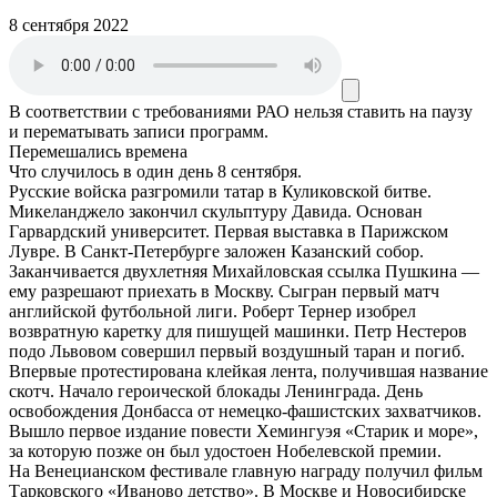
8 сентября 2022
В соответствии с требованиями
РАО
нельзя ставить на паузу
и перематывать записи программ.
Перемешались времена
Что случилось в один день 8 сентября.
Русские войска разгромили татар в Куликовской битве.
Микеланджело закончил скульптуру Давида. Основан
Гарвардский университет. Первая выставка в Парижском
Лувре. В Санкт-Петербурге заложен Казанский собор.
Заканчивается двухлетняя Михайловская ссылка Пушкина —
ему разрешают приехать в Москву. Сыгран первый матч
английской футбольной лиги. Роберт Тернер изобрел
возвратную каретку для пишущей машинки. Петр Нестеров
подо Львовом совершил первый воздушный таран и погиб.
Впервые протестирована клейкая лента, получившая название
скотч. Начало героической блокады Ленинграда. День
освобождения Донбасса от немецко-фашистских захватчиков.
Вышло первое издание повести Хемингуэя «Старик и море»,
за которую позже он был удостоен Нобелевской премии.
На Венецианском фестивале главную награду получил фильм
Тарковского «Иваново детство». В Москве и Новосибирске