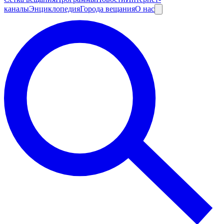
каналы
Энциклопедия
Города вещания
О нас