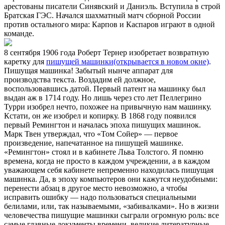
арестованы писатели Синявский и Даниэль. Вступила в строй
Братская ГЭС. Начался шахматный матч сборной России
против остального мира: Карпов и Каспаров играют в одной
команде.
8 сентября 1906 года Роберт Тернер изобретает возвратную
каретку для
пишущей машинки
(открывается в новом окне)
.
Пишущая машинка! Забытый нынче аппарат для
производства текста. Воздадим ей должное,
воспользовавшись датой. Первый патент на машинку был
выдан аж в 1714 году. Но лишь через сто лет Пеллегрино
Турри изобрел нечто, похожее на привычную нам машинку.
Кстати, он же изобрел и копирку. В 1868 году появился
первый Ремингтон и началась эпоха пишущих машинок.
Марк Твен утверждал, что «Том Сойер» — первое
произведение, напечатанное на пишущей машинке.
«Ремингтон» стоял и в кабинете Льва Толстого. Я помню
времена, когда не просто в каждом учреждении, а в каждом
уважающем себя кабинете непременно находилась пишущая
машинка. Да, в эпоху компьютеров они кажутся неудобными:
перенести абзац в другое место невозможно, а чтобы
исправить ошибку — надо пользоваться специальными
белилами, или, так называемыми, «забивалками». Но в жизни
человечества пишущие машинки сыграли огромную роль: все
самые главные документы времени, великие литературные