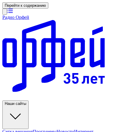
Перейти к содержанию
Радио Орфей
Наши сайты
Сетка вещания
Программы
Новости
Интернет-