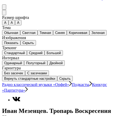
Размер шрифта
А
A
A
Тема
Обычная
Светлая
Темная
Синяя
Коричневая
Зеленая
Изображения
Показать
Скрыть
Трекинг
Стандартный
Средний
Большой
Интервал
Одинарный
Полуторный
Двойной
Гарнитура
Без засечек
С засечками
Вернуть стандартные настройки
Скрыть
Радио классической музыки «Орфей»
Подкасты
Конкурс
«Партитура»
Иван Мезенцев. Тропарь Воскресения