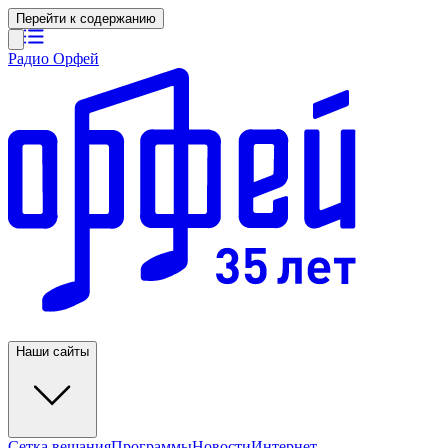
Перейти к содержанию
Радио Орфей
Наши сайты
Сетка вещания
Программы
Новости
Интернет-