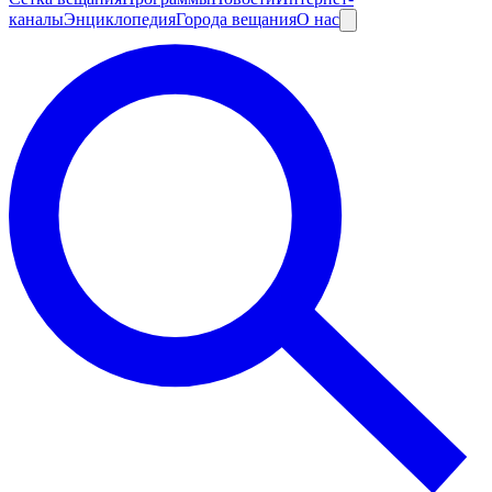
каналы
Энциклопедия
Города вещания
О нас