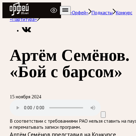
Радио Орфей
Радио классической музыки «Орфей»
Подкасты
Конкурс
«Партитура»
Артём Семёнов.
«Бой с барсом»
15 ноября 2024
В соответствии с требованиями
РАО
нельзя ставить на пау
и перематывать записи программ.
Артём Семёнов представил на Конкурсе