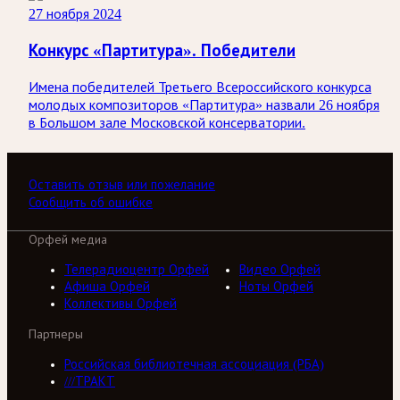
27 ноября 2024
Конкурс «Партитура». Победители
Имена победителей Третьего Всероссийского конкурса
молодых композиторов «Партитура» назвали 26 ноября
в Большом зале Московской консерватории.
Оставить отзыв или пожелание
Сообщить об ошибке
Орфей медиа
Телерадиоцентр Орфей
Видео Орфей
Афиша Орфей
Ноты Орфей
Коллективы Орфей
Партнеры
Российская библиотечная ассоциация (РБА)
///ТРАКТ