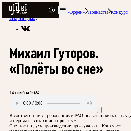
Радио Орфей
Радио классической музыки «Орфей»
Подкасты
Конкурс
«Партитура»
Михаил Гуторов.
«Полёты во сне»
14 ноября 2024
В соответствии с требованиями
РАО
нельзя ставить на пауз
и перематывать записи программ.
Светлое по духу произведение прозвучало на Конкурсе