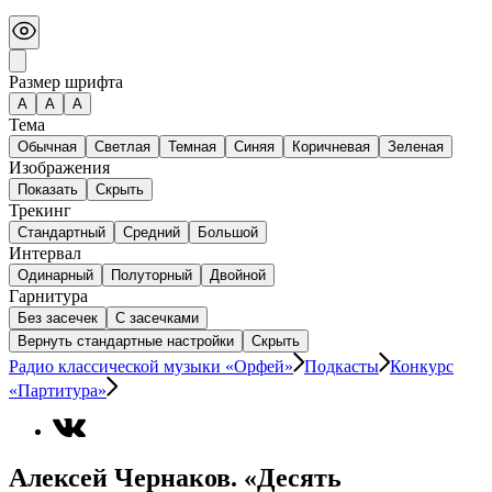
Размер шрифта
А
A
A
Тема
Обычная
Светлая
Темная
Синяя
Коричневая
Зеленая
Изображения
Показать
Скрыть
Трекинг
Стандартный
Средний
Большой
Интервал
Одинарный
Полуторный
Двойной
Гарнитура
Без засечек
С засечками
Вернуть стандартные настройки
Скрыть
Радио классической музыки «Орфей»
Подкасты
Конкурс
«Партитура»
Алексей Чернаков. «Десять