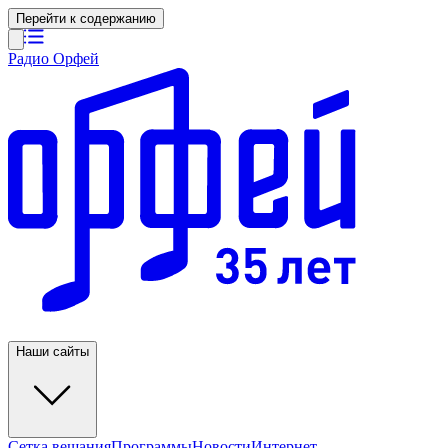
Перейти к содержанию
Радио Орфей
Наши сайты
Сетка вещания
Программы
Новости
Интернет-