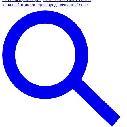
каналы
Энциклопедия
Города вещания
О нас