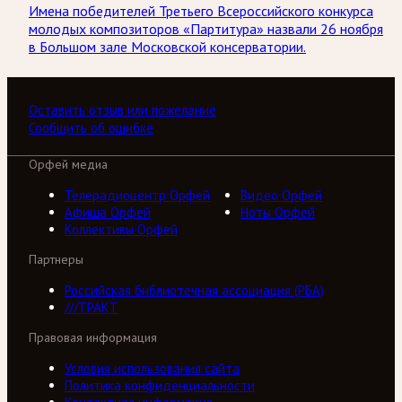
Имена победителей Третьего Всероссийского конкурса
молодых композиторов «Партитура» назвали 26 ноября
в Большом зале Московской консерватории.
Оставить отзыв или пожелание
Сообщить об ошибке
Орфей медиа
Телерадиоцентр Орфей
Видео Орфей
Афиша Орфей
Ноты Орфей
Коллективы Орфей
Партнеры
Российская библиотечная ассоциация (РБА)
///ТРАКТ
Правовая информация
Условия использования сайта
Политика конфиденциальности