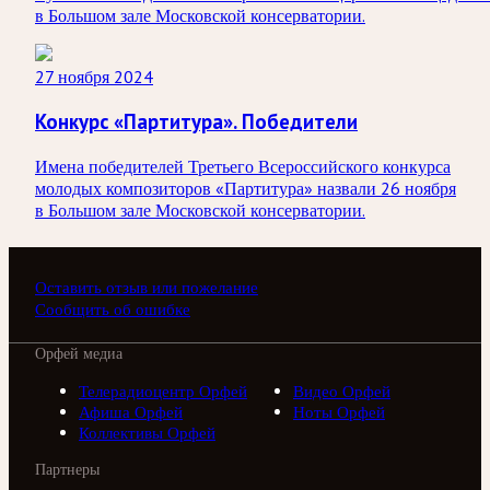
в Большом зале Московской консерватории.
27 ноября 2024
Конкурс «Партитура». Победители
Имена победителей Третьего Всероссийского конкурса
молодых композиторов «Партитура» назвали 26 ноября
в Большом зале Московской консерватории.
Оставить отзыв или пожелание
Сообщить об ошибке
Орфей медиа
Телерадиоцентр Орфей
Видео Орфей
Афиша Орфей
Ноты Орфей
Коллективы Орфей
Партнеры