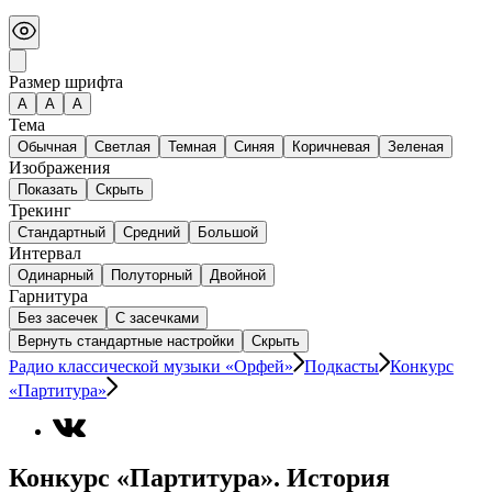
Размер шрифта
А
A
A
Тема
Обычная
Светлая
Темная
Синяя
Коричневая
Зеленая
Изображения
Показать
Скрыть
Трекинг
Стандартный
Средний
Большой
Интервал
Одинарный
Полуторный
Двойной
Гарнитура
Без засечек
С засечками
Вернуть стандартные настройки
Скрыть
Радио классической музыки «Орфей»
Подкасты
Конкурс
«Партитура»
Конкурс «Партитура». История