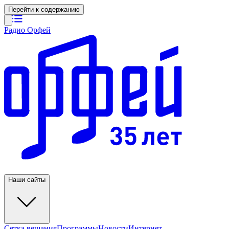
Перейти к содержанию
Радио Орфей
Наши сайты
Сетка вещания
Программы
Новости
Интернет-