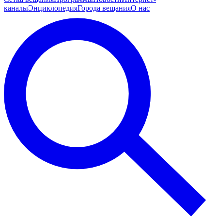
каналы
Энциклопедия
Города вещания
О нас