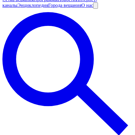
каналы
Энциклопедия
Города вещания
О нас