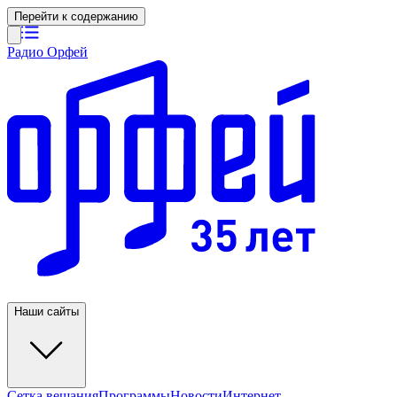
Перейти к содержанию
Радио Орфей
Наши сайты
Сетка вещания
Программы
Новости
Интернет-