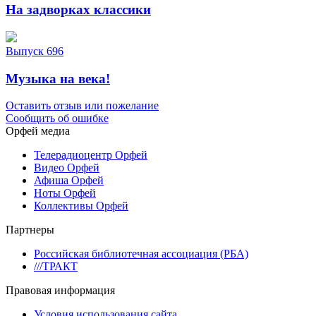
На задворках классики
Выпуск 696
Музыка на века!
Оставить отзыв или пожелание
Сообщить об ошибке
Орфей медиа
Телерадиоцентр Орфей
Видео Орфей
Афиша Орфей
Ноты Орфей
Коллективы Орфей
Партнеры
Российская библиотечная ассоциация (РБА)
///ТРАКТ
Правовая информация
Условия использования сайта