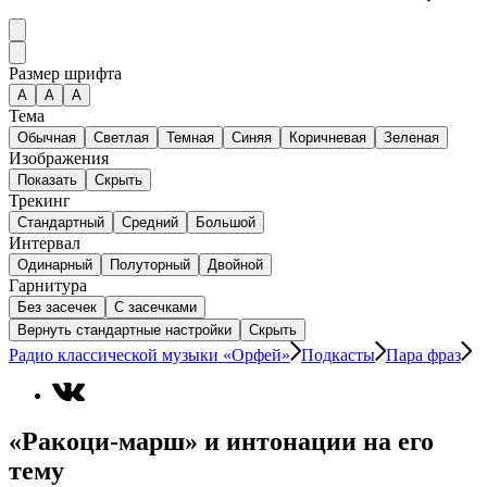
Размер шрифта
А
A
A
Тема
Обычная
Светлая
Темная
Синяя
Коричневая
Зеленая
Изображения
Показать
Скрыть
Трекинг
Стандартный
Средний
Большой
Интервал
Одинарный
Полуторный
Двойной
Гарнитура
Без засечек
С засечками
Вернуть стандартные настройки
Скрыть
Радио классической музыки «Орфей»
Подкасты
Пара фраз
«Ракоци-марш» и интонации на его
тему