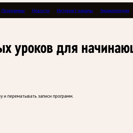
Программы
Новости
Интернет-каналы
Энциклопедия
з
тых уроков для начина
зу и перематывать записи программ.