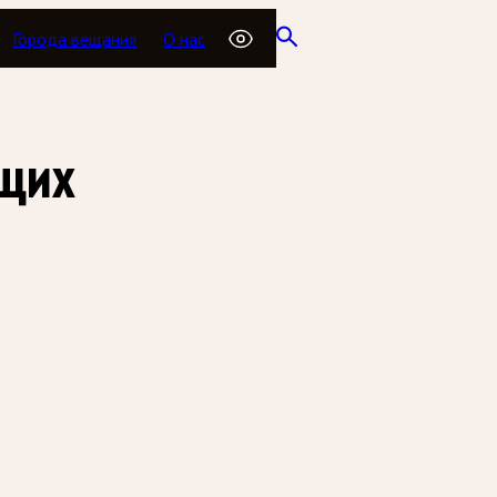
Города вещания
О нас
ющих