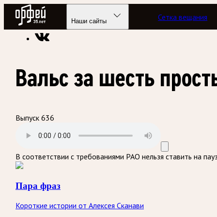
Радио Орфей
Сетка вещания
Радио классической музыки «Орфей»
Подкасты
Пара фра
Наши сайты
Вальс за шесть прос
Выпуск 636
В соответствии с требованиями
РАО
нельзя ставить на пау
Пара фраз
Короткие истории от Алексея Сканави