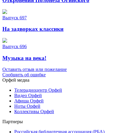
Откровения Полонеза Огинского
Выпуск 697
На задворках классики
Выпуск 696
Музыка на века!
Оставить отзыв или пожелание
Сообщить об ошибке
Орфей медиа
Телерадиоцентр Орфей
Видео Орфей
Афиша Орфей
Ноты Орфей
Коллективы Орфей
Партнеры
Российская библиотечная ассоциация (РБА)