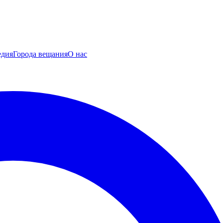
едия
Города вещания
О нас