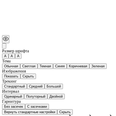
Размер шрифта
А
A
A
Тема
Обычная
Светлая
Темная
Синяя
Коричневая
Зеленая
Изображения
Показать
Скрыть
Трекинг
Стандартный
Средний
Большой
Интервал
Одинарный
Полуторный
Двойной
Гарнитура
Без засечек
С засечками
Вернуть стандартные настройки
Скрыть