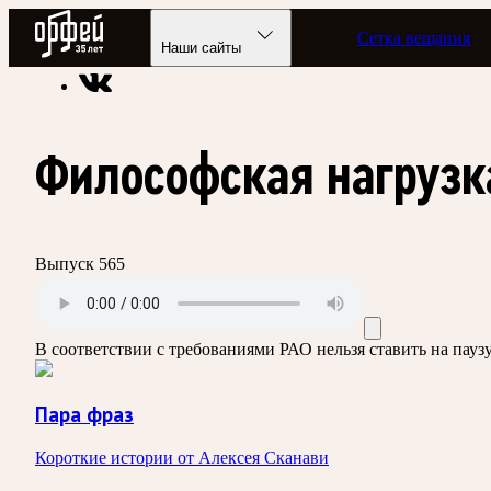
Радио Орфей
Сетка вещания
Радио классической музыки «Орфей»
Подкасты
Пара фраз
Наши сайты
Философская нагрузк
Выпуск 565
В соответствии с требованиями
РАО
нельзя ставить на пау
Пара фраз
Короткие истории от Алексея Сканави