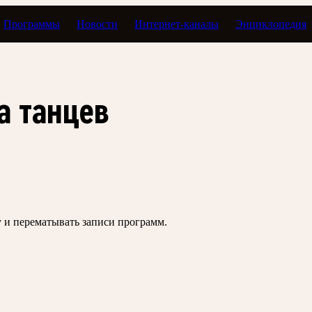
Программы
Новости
Интернет-каналы
Энциклопедия
а танцев
зу и перематывать записи программ.