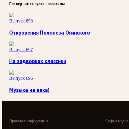
Последние выпуски программы
Выпуск 698
Откровения Полонеза Огинского
Выпуск 697
На задворках классики
Выпуск 696
Музыка на века!
Правовая информация
Орфей медиа