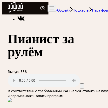
Радио Орфей
Радио классической музыки «Орфей»
Подкасты
Пара фра
Пианист за
рулём
Выпуск 538
В соответствии с требованиями
РАО
нельзя ставить на пау
и перематывать записи программ.