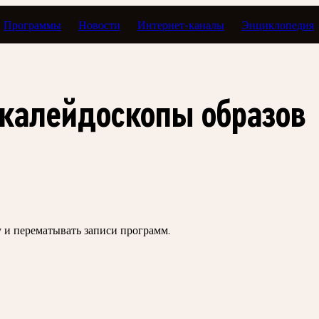
Программы
Новости
Интернет-каналы
Энциклопедия
калейдоскопы образов
зу и перематывать записи программ.