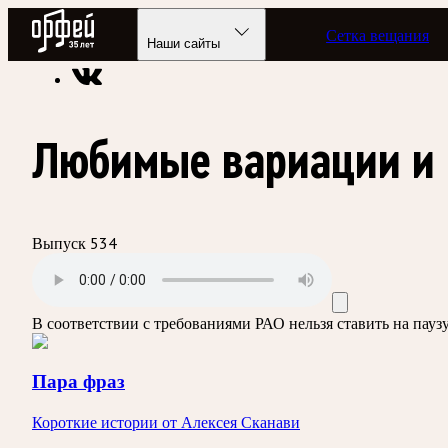
Радио Орфей
Сетка вещания
Радио классической музыки «Орфей»
Подкасты
Пара фраз
Наши сайты
Любимые вариации и 
Выпуск 534
В соответствии с требованиями
РАО
нельзя ставить на пау
Пара фраз
Короткие истории от Алексея Сканави