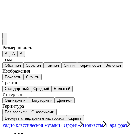
Размер шрифта
А
A
A
Тема
Обычная
Светлая
Темная
Синяя
Коричневая
Зеленая
Изображения
Показать
Скрыть
Трекинг
Стандартный
Средний
Большой
Интервал
Одинарный
Полуторный
Двойной
Гарнитура
Без засечек
С засечками
Вернуть стандартные настройки
Скрыть
Радио классической музыки «Орфей»
Подкасты
Пара фраз