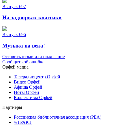
Выпуск 697
На задворках классики
Выпуск 696
Музыка на века!
Оставить отзыв или пожелание
Сообщить об ошибке
Орфей медиа
Телерадиоцентр Орфей
Видео Орфей
Афиша Орфей
Ноты Орфей
Коллективы Орфей
Партнеры
Российская библиотечная ассоциация (РБА)
///ТРАКТ