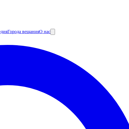
едия
Города вещания
О нас