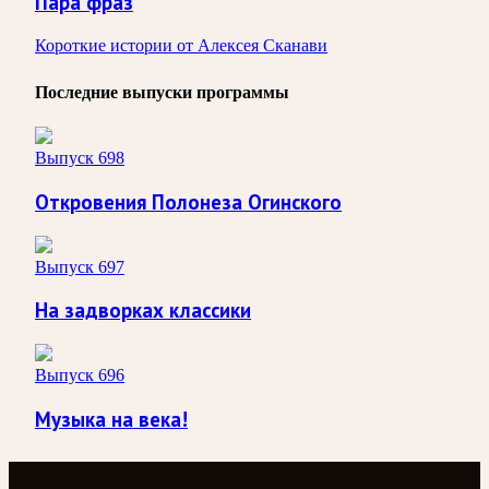
Пара фраз
Короткие истории от Алексея Сканави
Последние выпуски программы
Выпуск 698
Откровения Полонеза Огинского
Выпуск 697
На задворках классики
Выпуск 696
Музыка на века!