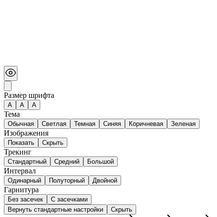
Размер шрифта
А
A
A
Тема
Обычная
Светлая
Темная
Синяя
Коричневая
Зеленая
Изображения
Показать
Скрыть
Трекинг
Стандартный
Средний
Большой
Интервал
Одинарный
Полуторный
Двойной
Гарнитура
Без засечек
С засечками
Вернуть стандартные настройки
Скрыть