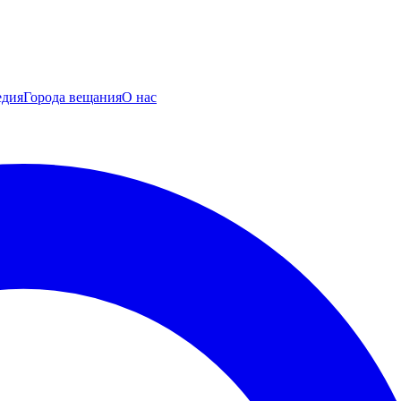
едия
Города вещания
О нас