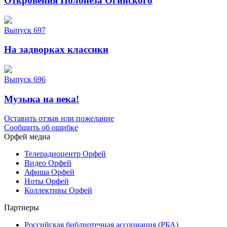
Откровения Полонеза Огинского
Выпуск 697
На задворках классики
Выпуск 696
Музыка на века!
Оставить отзыв или пожелание
Сообщить об ошибке
Орфей медиа
Телерадиоцентр Орфей
Видео Орфей
Афиша Орфей
Ноты Орфей
Коллективы Орфей
Партнеры
Российская библиотечная ассоциация (РБА)