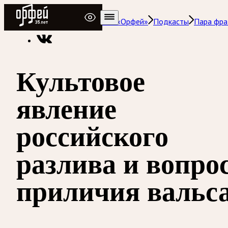
Радио Орфей
Радио классической музыки «Орфей»
Подкасты
Пара фра
Культовое
явление
российского
разлива и вопро
приличия вальс