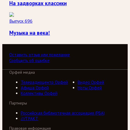
На задворках классики
Выпуск 696
Музыка на века!
Оставить отзыв или пожелание
Сообщить об ошибке
Орфей медиа
Телерадиоцентр Орфей
Видео Орфей
Афиша Орфей
Ноты Орфей
Коллективы Орфей
Партнеры
Российская библиотечная ассоциация (РБА)
///ТРАКТ
Правовая информация