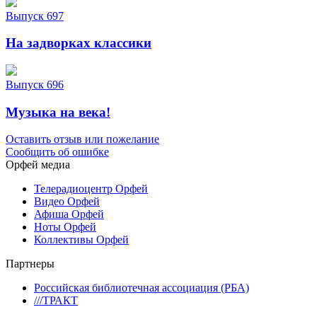
Выпуск 697
На задворках классики
Выпуск 696
Музыка на века!
Оставить отзыв или пожелание
Сообщить об ошибке
Орфей медиа
Телерадиоцентр Орфей
Видео Орфей
Афиша Орфей
Ноты Орфей
Коллективы Орфей
Партнеры
Российская библиотечная ассоциация (РБА)
///ТРАКТ