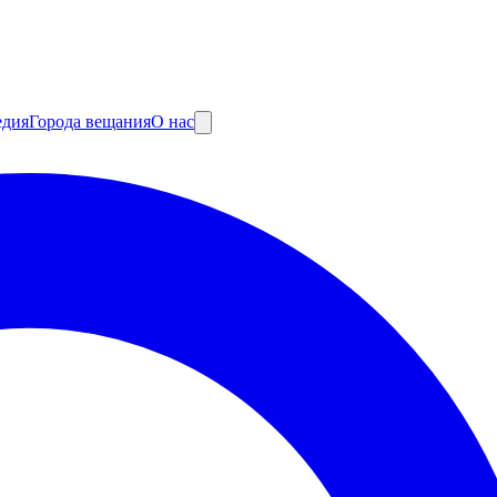
едия
Города вещания
О нас