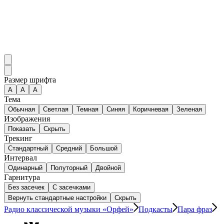
Размер шрифта
А
A
A
Тема
Обычная
Светлая
Темная
Синяя
Коричневая
Зеленая
Изображения
Показать
Скрыть
Трекинг
Стандартный
Средний
Большой
Интервал
Одинарный
Полуторный
Двойной
Гарнитура
Без засечек
С засечками
Вернуть стандартные настройки
Скрыть
Радио классической музыки «Орфей»
Подкасты
Пара фраз