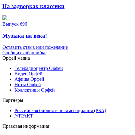
На задворках классики
Выпуск 696
Музыка на века!
Оставить отзыв или пожелание
Сообщить об ошибке
Орфей медиа
Телерадиоцентр Орфей
Видео Орфей
Афиша Орфей
Ноты Орфей
Коллективы Орфей
Партнеры
Российская библиотечная ассоциация (РБА)
///ТРАКТ
Правовая информация