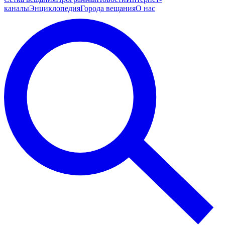
каналы
Энциклопедия
Города вещания
О нас