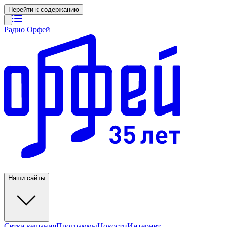
Перейти к содержанию
Радио Орфей
Наши сайты
Сетка вещания
Программы
Новости
Интернет-