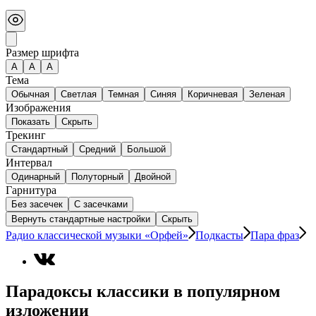
Размер шрифта
А
A
A
Тема
Обычная
Светлая
Темная
Синяя
Коричневая
Зеленая
Изображения
Показать
Скрыть
Трекинг
Стандартный
Средний
Большой
Интервал
Одинарный
Полуторный
Двойной
Гарнитура
Без засечек
С засечками
Вернуть стандартные настройки
Скрыть
Радио классической музыки «Орфей»
Подкасты
Пара фраз
Парадоксы классики в популярном
изложении