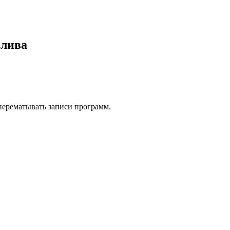
злива
 перематывать записи программ.