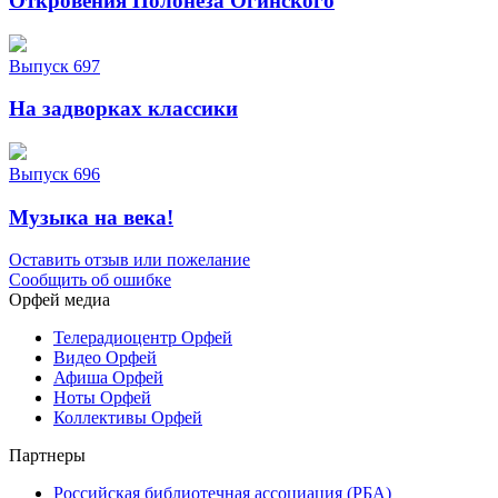
Откровения Полонеза Огинского
Выпуск 697
На задворках классики
Выпуск 696
Музыка на века!
Оставить отзыв или пожелание
Сообщить об ошибке
Орфей медиа
Телерадиоцентр Орфей
Видео Орфей
Афиша Орфей
Ноты Орфей
Коллективы Орфей
Партнеры
Российская библиотечная ассоциация (РБА)