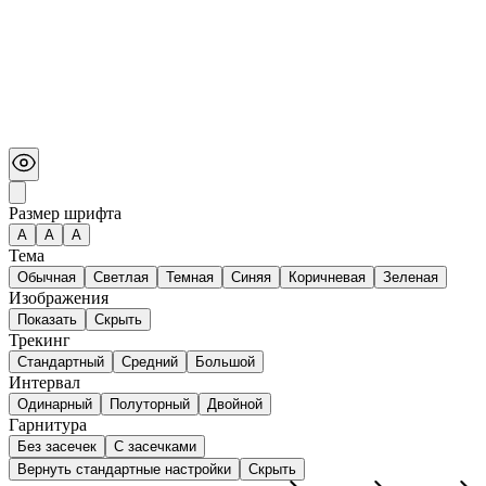
Размер шрифта
А
A
A
Тема
Обычная
Светлая
Темная
Синяя
Коричневая
Зеленая
Изображения
Показать
Скрыть
Трекинг
Стандартный
Средний
Большой
Интервал
Одинарный
Полуторный
Двойной
Гарнитура
Без засечек
С засечками
Вернуть стандартные настройки
Скрыть