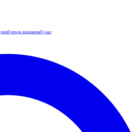
едия
Города вещания
О нас