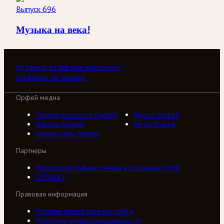
Выпуск 696
Музыка на века!
Оставить отзыв или пожелание
Сообщить об ошибке
Орфей медиа
Телерадиоцентр Орфей
Видео Орфей
Афиша Орфей
Ноты Орфей
Коллективы Орфей
Партнеры
Российская библиотечная ассоциация (РБА)
///ТРАКТ
Правовая информация
Условия использования сайта
Политика конфиденциальности