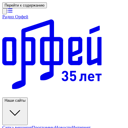
Перейти к содержанию
Радио Орфей
Наши сайты
Сетка вещания
Программы
Новости
Интернет-