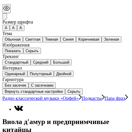
Размер шрифта
А
A
A
Тема
Обычная
Светлая
Темная
Синяя
Коричневая
Зеленая
Изображения
Показать
Скрыть
Трекинг
Стандартный
Средний
Большой
Интервал
Одинарный
Полуторный
Двойной
Гарнитура
Без засечек
С засечками
Вернуть стандартные настройки
Скрыть
Радио классической музыки «Орфей»
Подкасты
Пара фраз
Виола д'амур и предприимчивые
китайцы