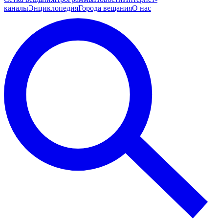
каналы
Энциклопедия
Города вещания
О нас