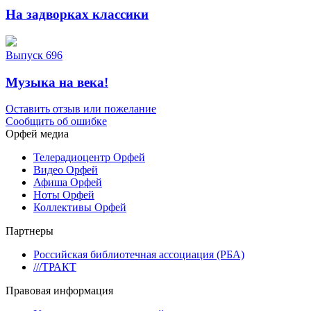
На задворках классики
Выпуск 696
Музыка на века!
Оставить отзыв или пожелание
Сообщить об ошибке
Орфей медиа
Телерадиоцентр Орфей
Видео Орфей
Афиша Орфей
Ноты Орфей
Коллективы Орфей
Партнеры
Российская библиотечная ассоциация (РБА)
///ТРАКТ
Правовая информация